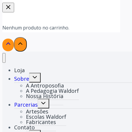
Nenhum produto no carrinho.
Loja
Alternar
Sobre
menu
A Antroposofia
filho
A Pedagogia Waldorf
Nossa História
Alternar
Parcerias
menu
Artesões
filho
Escolas Waldorf
Fabricantes
Contato