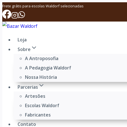
Pular
Frete grátis para escolas Waldorf selecionadas
para
o
Conteúdo
Loja
Sobre
A Antroposofia
A Pedagogia Waldorf
Nossa História
Parcerias
Artesões
Escolas Waldorf
Fabricantes
Contato