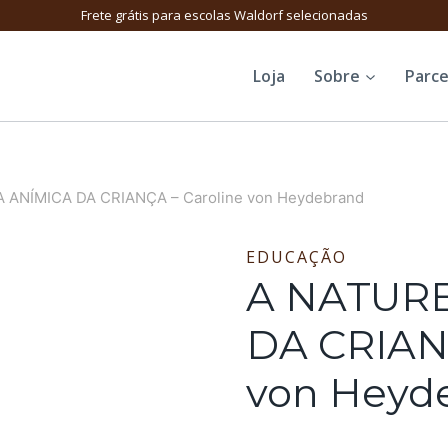
Frete grátis para escolas Waldorf selecionadas
Loja
Sobre
Parce
 ANÍMICA DA CRIANÇA – Caroline von Heydebrand
EDUCAÇÃO
A NATUR
DA CRIANÇ
von Heyd