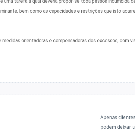
é uma tarefa à qual deveria propor-se toda pessoa incumbida de
dominante, bem como as capacidades e restrições que isto acar
de medidas orientadoras e compensadoras dos excessos, com vist
Apenas cliente
podem deixar u