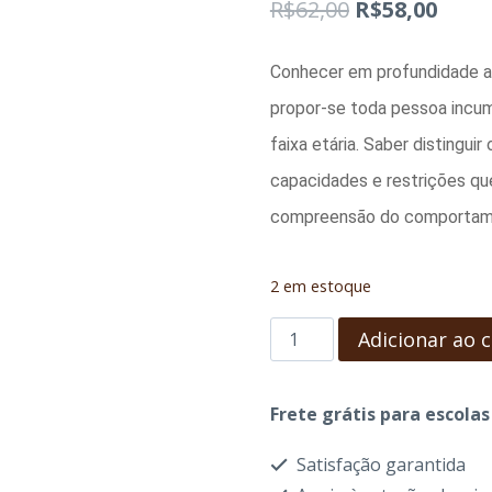
O
O
R$
62,00
R$
58,00
preço
preç
Conhecer em profundidade a n
original
atual
propor-se toda pessoa incum
era:
é:
faixa etária. Saber disting
R$62,00.
R$58,
capacidades e restrições que
compreensão do comportament
2 em estoque
A
Adicionar ao 
NATUREZA
ANÍMICA
Frete grátis para escola
DA
Satisfação garantida
CRIANÇA