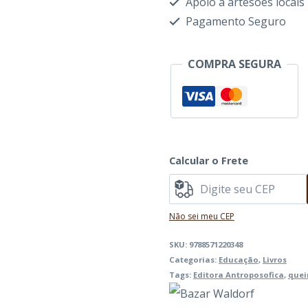
Apoio à artesões locais
-
Pagamento Seguro
Caroline
von
COMPRA SEGURA
Heydebrand
quantidade
Calcular o Frete
Não sei meu CEP
SKU:
9788571220348
Categorias:
Educação
,
Livros
Tags:
Editora Antroposofica
,
quei