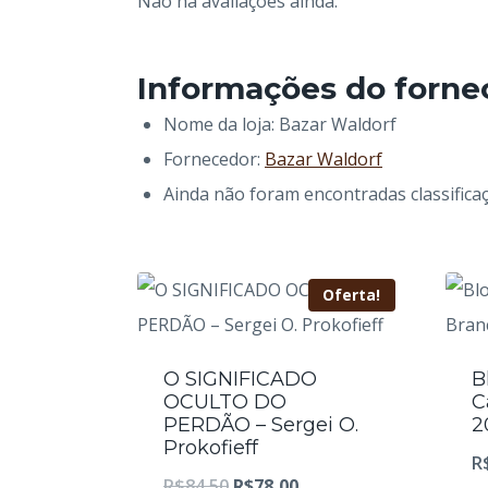
Não há avaliações ainda.
Informações do forne
Nome da loja:
Bazar Waldorf
Fornecedor:
Bazar Waldorf
Ainda não foram encontradas classifica
Oferta!
O SIGNIFICADO
B
OCULTO DO
C
PERDÃO – Sergei O.
2
Prokofieff
R
O
O
R$
84,50
R$
78,00