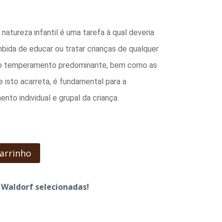
o
atureza infantil é uma tarefa à qual deveria
bida de educar ou tratar crianças de qualquer
uir o temperamento predominante, bem como as
00.
 isto acarreta, é fundamental para a
o individual e grupal da criança.
carrinho
s Waldorf selecionadas!