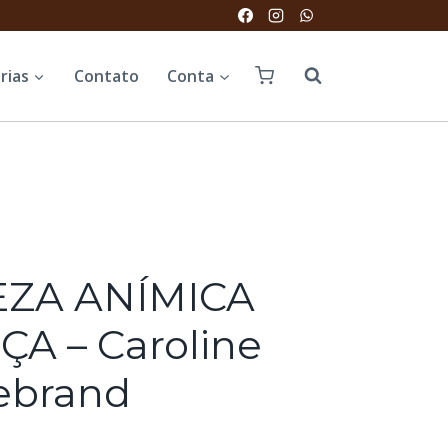
rias
Contato
Conta
EZA ANÍMICA
A – Caroline
ebrand