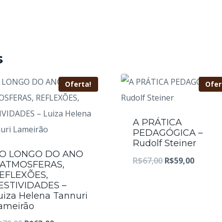
s
Oferta!
Ofer
A PRÁTICA
PEDAGÓGICA –
Rudolf Steiner
O LONGO DO ANO
O
O
R$
67,00
R$
59,00
 ATMOSFERAS,
EFLEXÕES,
preço
preço
ESTIVIDADES –
original
atual
uiza Helena Tannuri
ameirão
era:
é: