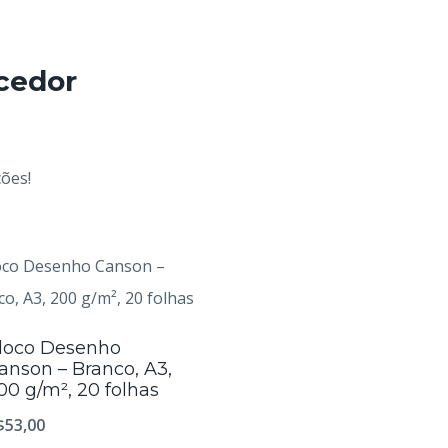
cedor
ções!
loco Desenho
anson – Branco, A3,
00 g/m², 20 folhas
$
53,00