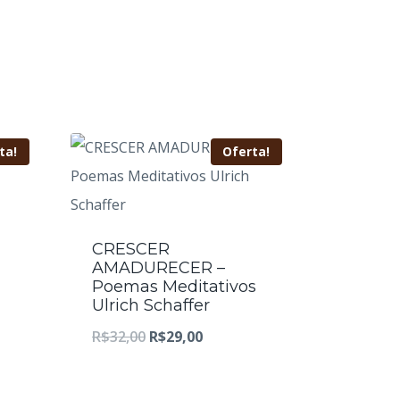
ta!
Oferta!
CRESCER
AMADURECER –
Poemas Meditativos
Ulrich Schaffer
O
O
R$
32,00
R$
29,00
preço
preço
original
atual