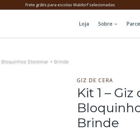
Frete grátis para escolas Waldorf selecionadas
Loja
Sobre
Parce
ra Bloquinhos Stockmar + Brinde
GIZ DE CERA
Kit 1 – Giz
Bloquinho
Brinde