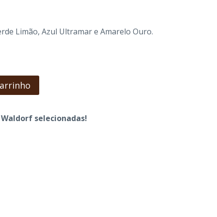
o
rde Limão, Azul Ultramar e Amarelo Ouro.
00.
carrinho
s Waldorf selecionadas!