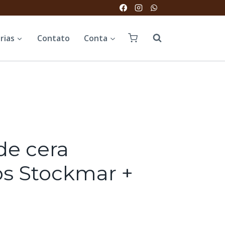
rias
Contato
Conta
 de cera
s Stockmar +