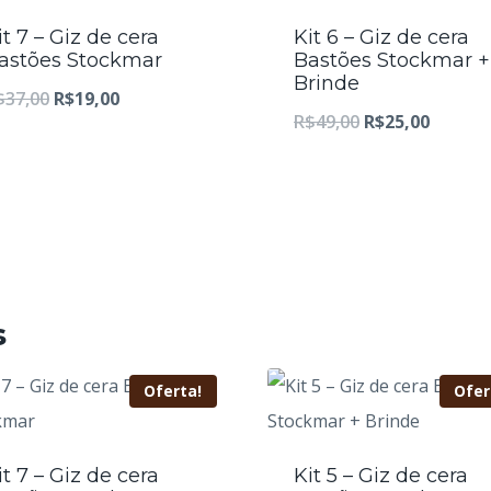
it 7 – Giz de cera
Kit 6 – Giz de cera
astões Stockmar
Bastões Stockmar +
Brinde
O
O
$
37,00
R$
19,00
O
O
R$
49,00
R$
25,00
p
p
p
p
r
r
r
r
e
e
e
e
ç
ç
ç
ç
o
o
o
o
o
a
s
o
a
r
t
r
t
i
u
Oferta!
Ofer
i
u
g
a
g
a
i
l
i
l
it 7 – Giz de cera
Kit 5 – Giz de cera
n
é