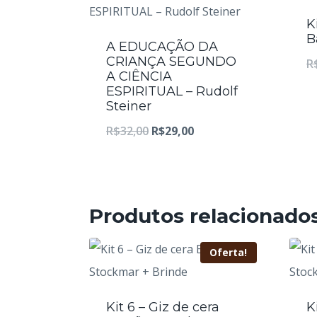
K
B
A EDUCAÇÃO DA
CRIANÇA SEGUNDO
R
A CIÊNCIA
ESPIRITUAL – Rudolf
Steiner
O
O
R$
32,00
R$
29,00
p
p
r
r
e
e
Produtos relacionado
ç
ç
o
o
Oferta!
o
a
r
t
Kit 6 – Giz de cera
K
i
u