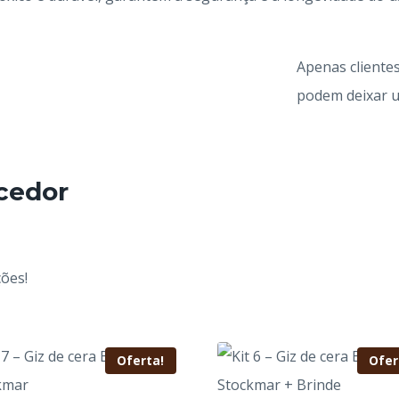
Apenas cliente
podem deixar u
cedor
ções!
Oferta!
Ofer