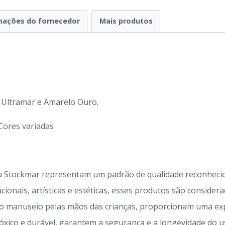
mações do fornecedor
Mais produtos
 Ultramar e Amarelo Ouro.
 Cores variadas
a Stockmar representam um padrão de qualidade reconhecid
ionais, artísticas e estéticas, esses produtos são conside
 o manuseio pelas mãos das crianças, proporcionam uma exp
óxico e durável, garantem a segurança e a longevidade do u