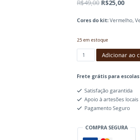
O
O
R$
49,00
R$
25,00
preço
preç
Cores do kit:
Vermelho, Ve
original
atual
era:
é:
25 em estoque
R$49,00.
R$25,
Kit
Adicionar ao 
1
-
Frete grátis para escola
Giz
Satisfação garantida
de
Apoio à artesões locais
cera
Pagamento Seguro
Bloquinhos
Stockmar
COMPRA SEGURA
+