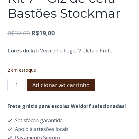
Bastões Stockmar
O
O
R$
37,00
R$
19,00
preço
preço
Cores do kit:
Vermelho Fogo, Violeta e Preto
original
atual
era:
é:
2 em estoque
R$37,00.
R$19,00.
Kit
Adicionar ao carrinho
7
-
Frete grátis para escolas Waldorf selecionadas!
Giz
Satisfação garantida
de
Apoio à artesões locais
cera
Pagamento Seguro