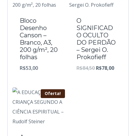
Bloco
O
Desenho
SIGNIFICAD
Canson –
O OCULTO
Branco, A3,
DO PERDÃO
200 g/m², 20
– Sergei O.
folhas
Prokofieff
O
O
R$
53,00
R$
84,50
R$
78,00
p
p
r
r
Oferta!
e
e
ç
ç
o
o
o
a
r
t